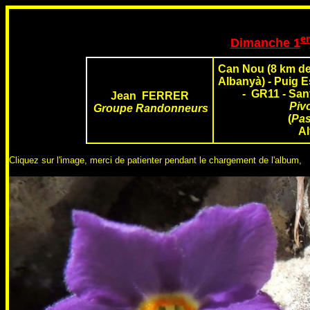
er
Dimanche 1
Can Nou
(8 km de
Albanyà)
- Puig E
- GR11 - San
Jean FERRER
Piv
Groupe Randonneurs
(
Pas
Al
Cliquez sur l'image, merci de patienter pendant le chargement de l'album,