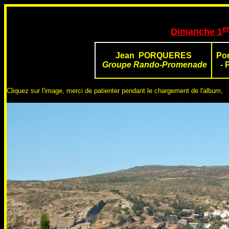
e
Dimanche 1
Jean PORQUERES
Por
Groupe Rando-Promenade
- 
Cliquez sur l'image, merci de patienter pendant le chargement de l'album,