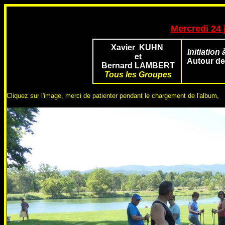
Mercredi 24 
Xavier KUHN
Initiation
et
Autour de
Bernard LAMBERT
Tous les Groupes
Cliquez sur l'image, merci de patienter pendant le chargement de l'album,