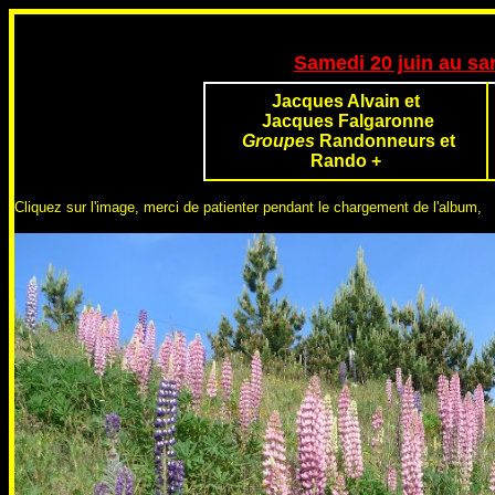
Samedi 20 juin au sa
Jacques Alvain et
Jacques Falgaronne
Groupes
Randonneurs et
Rando
+
Cliquez sur l'image, merci de patienter pendant le chargement de l'album,