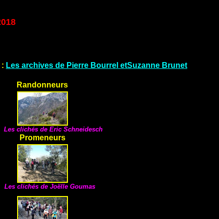
2018
 :
Les archives de Pierre Bourrel etSuzanne Brunet
Randonneurs
Les clichés de
Eric Schneidesch
Promeneurs
Les clichés de Joëlle Goumas